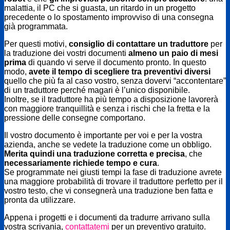
malattia, il PC che si guasta, un ritardo in un progetto
precedente o lo spostamento improvviso di una consegna
già programmata.
Per questi motivi,
consiglio di contattare un traduttore
per
la traduzione dei vostri documenti
almeno un paio di mesi
prima
di quando vi serve il documento pronto. In questo
modo,
avete il tempo di scegliere tra preventivi diversi
quello che più fa al caso vostro, senza dovervi “accontentare”
di un traduttore perché magari è l’unico disponibile.
Inoltre, se il traduttore ha più tempo a disposizione lavorerà
con maggiore tranquillità e senza i rischi che la fretta e la
pressione delle consegne comportano.
Il vostro documento è importante per voi e per la vostra
azienda, anche se vedete la traduzione come un obbligo.
Merita quindi una traduzione corretta e precisa
, che
necessariamente richiede tempo e cura
.
Se programmate nei giusti tempi la fase di traduzione avrete
una maggiore probabilità di trovare il traduttore perfetto per il
vostro testo, che vi consegnerà una traduzione ben fatta e
pronta da utilizzare.
Appena i progetti e i documenti da tradurre arrivano sulla
vostra scrivania,
contattatemi
per un preventivo gratuito.