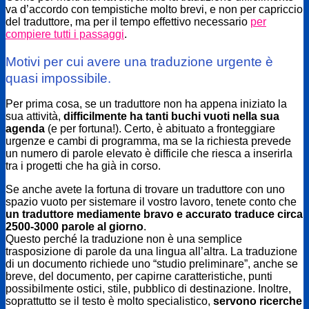
va d’accordo con tempistiche molto brevi, e non per capriccio
del traduttore, ma per il tempo effettivo necessario
per
compiere tutti i passaggi
.
Motivi per cui avere una traduzione urgente è
quasi impossibile.
Per prima cosa, se un traduttore non ha appena iniziato la
sua attività,
difficilmente ha tanti buchi vuoti nella sua
agenda
(e per fortuna!). Certo, è abituato a fronteggiare
urgenze e cambi di programma, ma se la richiesta prevede
un numero di parole elevato è difficile che riesca a inserirla
tra i progetti che ha già in corso.
Se anche avete la fortuna di trovare un traduttore con uno
spazio vuoto per sistemare il vostro lavoro, tenete conto che
un traduttore mediamente bravo e accurato traduce circa
2500-3000 parole al giorno
.
Questo perché la traduzione non è una semplice
trasposizione di parole da una lingua all’altra. La traduzione
di un documento richiede uno “studio preliminare”, anche se
breve, del documento, per capirne caratteristiche, punti
possibilmente ostici, stile, pubblico di destinazione. Inoltre,
soprattutto se il testo è molto specialistico,
servono ricerche