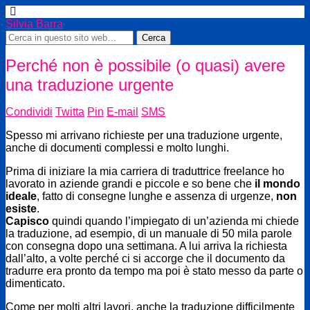
Silvia Barra
Perché non è possibile (o quasi) avere
una traduzione urgente
Condividi
Twitta
Pin
E-mail
SMS
Spesso mi arrivano richieste per una traduzione urgente,
anche di documenti complessi e molto lunghi.
Prima di iniziare la mia carriera di traduttrice freelance
ho
lavorato in aziende grandi e piccole e so bene che
il mondo
ideale
, fatto di consegne lunghe e assenza di urgenze,
non
esiste
.
Capisco
quindi quando l’impiegato di un’azienda mi chiede
la traduzione, ad esempio, di un manuale di 50 mila parole
con consegna dopo una settimana. A lui arriva la richiesta
dall’alto, a volte perché ci si accorge che il documento da
tradurre era pronto da tempo ma poi è stato messo da parte o
dimenticato.
Come per molti altri lavori, anche la traduzione difficilmente