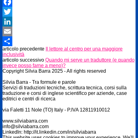
Facebook
Twitter
LinkedIn
Email
articolo precedente
Il lettore al centro per una maggiore
Condividi
inclusività
articolo successivo
Quando mi serve un traduttore (e quando
invece posso farne a meno)?
Copyright Silvia Barra 2025 - All rights reserved
Silvia Barra - Tra formule e parole
Servizi di traduzioni tecniche, scrittura tecnica, corsi sulla
traduzione e corsi di inglese scientifico per aziende, case
editrici e centri di ricerca
via Faletti 11 Nole (TO) Italy - P.IVA 12811910012
www.silviabarra.com
info@silviabarra.com
LinkedIn: http://it.linkedin.com/in/silviabarra
This website uses cookies to improve your experience. We'll