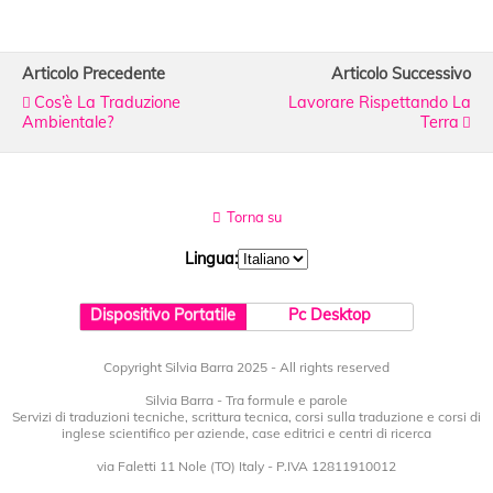
c
itt
k
ai
n
e
er
e
l
di
Articolo Precedente
Articolo Successivo
b
dI
vi
Cos’è La Traduzione
Lavorare Rispettando La
Ambientale?
o
n
di
Terra
o
k
Torna su
Lingua:
Dispositivo Portatile
Pc Desktop
Copyright Silvia Barra 2025 - All rights reserved
Silvia Barra - Tra formule e parole
Servizi di traduzioni tecniche, scrittura tecnica, corsi sulla traduzione e corsi di
inglese scientifico per aziende, case editrici e centri di ricerca
via Faletti 11 Nole (TO) Italy - P.IVA 12811910012