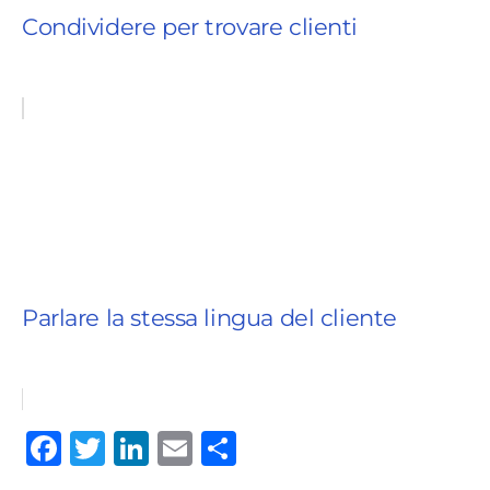
Condividere per trovare clienti
Parlare la stessa lingua del cliente
F
T
Li
E
C
a
w
n
m
o