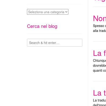
Ecco
Non
di
cosa
Cerca nel blog
Spesso ch
parlo
alla tra
La 
Chiunque
dovrebbe
quanti c
La 
La tradu
dell'impo