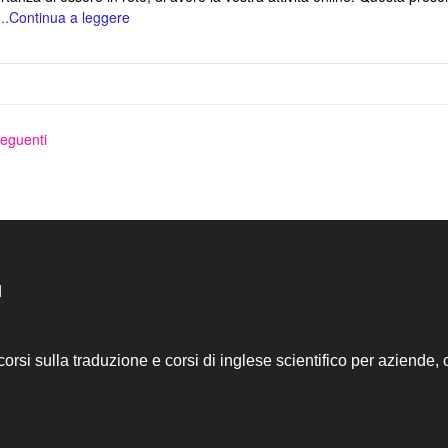
...Continua a leggere
azione
i
seguenti
d
corsi sulla traduzione e corsi di inglese scientifico per aziende, c