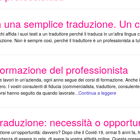
 una semplice traduzione. Un c
i affida i suoi testi a un traduttore perché li traduca in un’altra lingua c
duzione. Non è sempre così, perché il traduttore è un professionista a tu
formazione del professionista
 lavori in un'azienda, ogni anno segue dei corsi di formazione. Anche
ro. I vostri consulenti di fiducia (commercialista, traduttore, consulent
orsi hanno seguito da quando lavorate
...Continua a leggere
traduzione: necessità o opport
zione un'opportunità: davvero? Dopo che il Covid-19, ormai 5 anni fa, ha
rtanza di essere in rete, di avere la vostra attività online. Questa presen