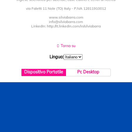
via Faletti 11 Nole (TO) Italy - P.IVA 12811910012
www.silviabarra.com
info@silviabarra.com
LinkedIn: http://it.linkedin.com/in/silviabarra
Torna su
Lingua:
Dispositivo Portatile
Pc Desktop