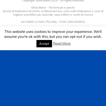
Copyright Silvia Barra 2025 - All rights reserved
Silvia Barra - Tra formule e parole
Servizi di traduzioni tecniche, scrittura tecnica, corsi sulla traduzione e corsi di
inglese scientifico per aziende, case editrici e centri di ricerca
via Faletti 11 Nole (TO) Italy - P.IVA 12811910012
www.silviabarra.com
This website uses cookies to improve your experience. We'll
info@silviabarra.com
LinkedIn: http://it.linkedin.com/in/silviabarra
assume you're ok with this, but you can opt-out if you wish.
Read More
Accept